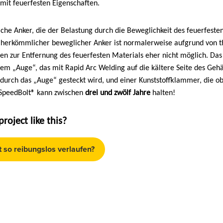
it feuerfesten Eigenschaften.
che Anker, die der Belastung durch die Beweglichkeit des feuerfesten
erkömmlicher beweglicher Anker ist normalerweise aufgrund von t
en zur Entfernung des feuerfesten Materials eher nicht möglich. Da
dem „Auge“, das mit Rapid Arc Welding auf die kältere Seite des Geh
durch das „Auge“ gesteckt wird, und einer Kunststoffklammer, die o
r SpeedBolt® kann zwischen
drei und zwölf Jahre
halten!
oject like this?
t so reibungslos verlaufen?