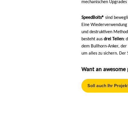
mechanischen Upgrades m
SpeedBolts®
sind bewegli
Eine Wiederverwendung h
und destruktiven Method
besteht aus
drei Teilen
: 
dem Bullhorn-Anker, der 
um alles zu sichern. De
Want an awesome pr
Soll auch Ihr Projek