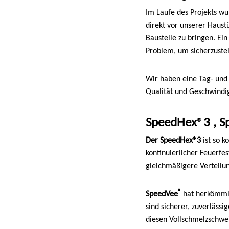
Im Laufe des Projekts wu
direkt vor unserer Haust
Baustelle zu bringen. E
Problem, um sicherzustel
Wir haben eine Tag- und
Qualität und Geschwindig
SpeedHex
®
3 , 
Der SpeedHex®3
ist so k
kontinuierlicher Feuerfe
gleichmäßigere Verteilung
®
SpeedVee
hat herkömmlic
sind sicherer, zuverlässi
diesen Vollschmelzschwei