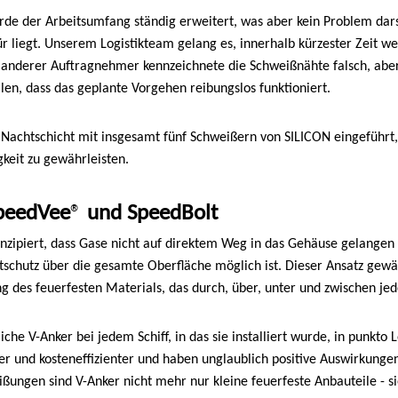
rde der Arbeitsumfang ständig erweitert, was aber kein Problem dar
ür liegt. Unserem Logistikteam gelang es, innerhalb kürzester Zeit w
in anderer Auftragnehmer kennzeichnete die Schweißnähte falsch, ab
len, dass das geplante Vorgehen reibungslos funktioniert.
 Nachtschicht mit insgesamt fünf Schweißern von SILICON eingeführt
keit zu gewährleisten.
SpeedVee
®
und SpeedBolt
onzipiert, dass Gase nicht auf direktem Weg in das Gehäuse gelangen
stschutz über die gesamte Oberfläche möglich ist. Dieser Ansatz gewä
 des feuerfesten Materials, das durch, über, unter und zwischen jeder
he V-Anker bei jedem Schiff, in das sie installiert wurde, in punkto L
ger und kosteneffizienter und haben unglaublich positive Auswirkunge
ßungen sind V-Anker nicht mehr nur kleine feuerfeste Anbauteile - s